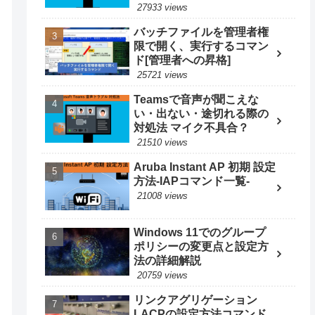
27933 views
バッチファイルを管理者権
限で開く、実行するコマン
ド[管理者への昇格]
25721 views
Teamsで音声が聞こえな
い・出ない・途切れる際の
対処法 マイク不具合？
21510 views
Aruba Instant AP 初期 設定
方法-IAPコマンド一覧-
21008 views
Windows 11でのグループ
ポリシーの変更点と設定方
法の詳細解説
20759 views
リンクアグリゲーション
LACPの設定方法コマンド