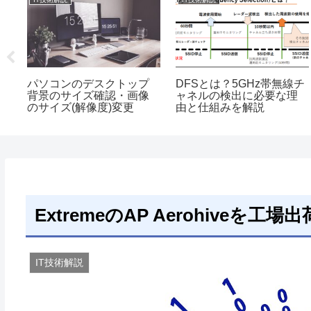
プ
パソコンのデスクトップ
DFSとは？5GHz帯無線チ
定
背景のサイズ確認・画像
ャネルの検出に必要な理
のサイズ(解像度)変更
由と仕組みを解説
ExtremeのAP Aerohiveを
IT技術解説