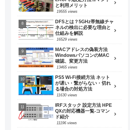
と利用メリット
19555 views
DFSとは？5GHz帯無線チャ
ネルの検出に必要な理由と
仕組みを解説
16529 views
MACアドレスの偽装方法
WindowsパソコンのMAC
確認、変更方法
13465 views
PS5 Wi-Fi接続方法 ネット
が遅い・繋がらない・切れ
る場合の対処方法
11630 views
IRFスタック 設定方法 HPE
QXの対応機器一覧-コマン
ド紹介
11196 views