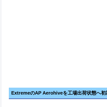
ExtremeのAP Aerohiveを工場出荷状態