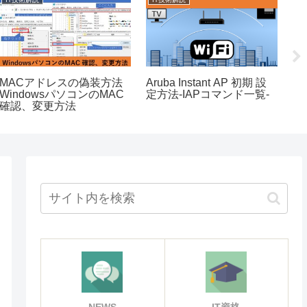
MACアドレスの偽装方法
Aruba Instant AP 初期 設
Ro
WindowsパソコンのMAC
定方法-IAPコマンド一覧-
に
確認、変更方法
ル