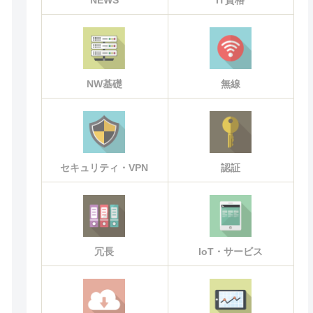
NEWS
IT資格
NW基礎
無線
セキュリティ・VPN
認証
冗長
IoT・サービス