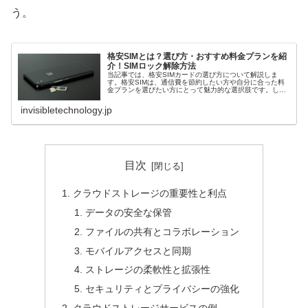
う。
格安SIMとは？選び方・おすすめ料金プランを紹
介！SIMロック解除方法
当記事では、格安SIMカードの選び方について解説しま
す。格安SIMは、通信費を節約したい方や自分に合った料
金プランを選びたい方にとって魅力的な選択肢です。しか
し、数多くの格安SIMプロバイダや料金プランが存在し、
選ぶ際には慎重な判断が必要で...
invisibletechnology.jp
目次
クラウドストレージの重要性と利点
データの安全な保管
ファイルの共有とコラボレーション
モバイルアクセスと同期
ストレージの柔軟性と拡張性
セキュリティとプライバシーの強化