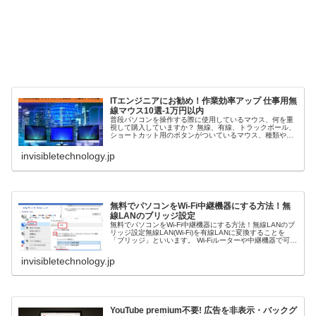
ITエンジニアにお勧め！作業効率アップ 仕事用無
線マウス10選-1万円以内
普段パソコンを操作する際に使用しているマウス、何を重
視して購入していますか？ 無線、有線、トラックボール、
ショートカット用のボタンがついているマウス、種類や意
見は様々ですが自分の用途に合ったマウスを選ぶことが大
切です。 種類がたくさんあるの...
invisibletechnology.jp
無料でパソコンをWi-Fi中継機器にする方法！無
線LANのブリッジ設定
無料でパソコンをWi-Fi中継機器にする方法！無線LANのブ
リッジ設定無線LAN(Wi-Fi)を有線LANに変換することを
「ブリッジ」といいます。 Wi-Fiルーターや中継機器で可能
な設定ですが、これはパソコンでも可能です。 今回はパソ
コン...
invisibletechnology.jp
YouTube premium不要! 広告を非表示・バックグ