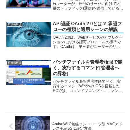
Fiルーターが、外部のサーバに向けて大
量のトラフィック(通信)を送信しているこ
とが判明しセキュリティの観点や、個人
情報の扱い方に関して話題となっていま
す。 家庭で無線LANを利用するために
API認証 OAuth 2.0とは？ 承認フ
IT技術解説
Wi-...
ローの種類と適用シーンの解説
OAuth 2.0は、Webサービスやアプリケー
ションにおける認可プロトコルの標準で
す。OAuthは、第三者がユーザーのリソ
ースに安全かつ制限されたアクセスを許
可するための仕組みを提供します。この
プロトコルは、ユーザーがパスワードを
バッチファイルを管理者権限で開
IT技術解説
直接サー...
く、実行するコマンド[管理者へ
の昇格]
バッチファイルを管理者権限で開く、実
行するコマンドWindows OSを搭載した
PCでは、コマンドプロンプトにコマンド
を入力し操作を行う工程を、.bat形式で保
存することでバッチファイルの作成が可
能です。本サイトでは、ITエンジニアと
して主...
Aruba WLC無線コントローラ型 MACアド
レス認証SSID設定方法