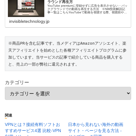
ラウンド再生方
YouTube premiumに登録せずに広告を表示させない・バッ
クグラウンドでの動画を再生する方法 ※NW技術解説記
事一覧はこちらYouTubeで動画を視聴する際、視聴前や途
中に広告度動画が表示されます。 今回は、YouTube
prem...
invisibletechnology.jp
※商品PRを含む記事です。当メディアはAmazonアソシエイト、楽
天アフィリエイトを始めとした各種アフィリエイトプログラムに参
加しています。当サービスの記事で紹介している商品を購入する
と、売上の一部が弊社に還元されます。
カテゴリー
関連
VPNとは？接続有料ソフトお
日本から見れない海外の動画
すすめサービス4選 比較-VPN
サイト・ページを見る方法 -