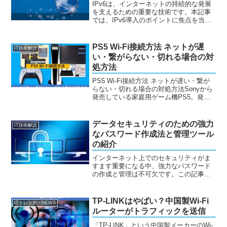
IPv6は、インターネットの持続的な発展
を支えるための重要な技術です。本記事
では、IPv6導入のポイントに焦点を当
て、ネットワークエンジニアが考慮すべ
き重要な要素について詳しく解説しま
す。IPv6の基本概要IPv6は、IPv4のアド
PS5 Wi-Fi接続方法 ネットが遅
IT技術解説
レス枯渇...
い・繋がらない・切れる場合の対
処方法
PS5 Wi-Fi接続方法 ネットが遅い・繋が
らない・切れる場合の対処方法Sonyから
発売している家庭用ゲーム機PS5。発売
当初は品薄により入手困難となっていま
したが、現在は時間も経ち、購入された
方も多いかと思います。PS4と比較して
データセキュリティのための強力
IT技術解説
ホーム...
なパスワード作成法と管理ツール
の紹介
インターネット上でのセキュリティがま
すます重要になる中、強力なパスワード
の作成と管理は不可欠です。この記事で
は、データセキュリティを向上させるた
めのパスワードに関するベストプラクテ
ィスと、便利なパスワード管理ツールを
TP-LINKはやばい？中国製Wi-Fi
ITトレンド・NEWS
紹介します。パスワードの...
ルーターがトラフィックを送信
「TP-LINK」という中国製メーカーのWi-