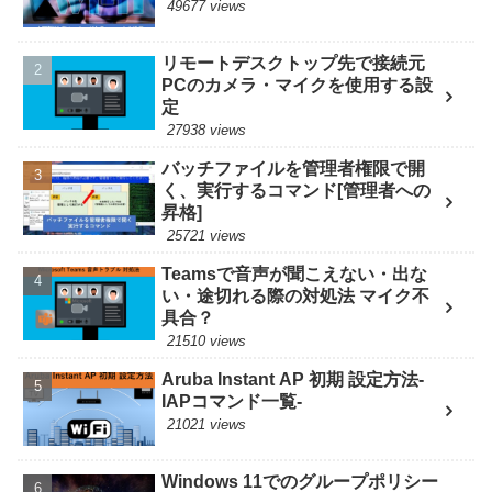
49677 views
リモートデスクトップ先で接続元
PCのカメラ・マイクを使用する設
定
27938 views
バッチファイルを管理者権限で開
く、実行するコマンド[管理者への
昇格]
25721 views
Teamsで音声が聞こえない・出な
い・途切れる際の対処法 マイク不
具合？
21510 views
Aruba Instant AP 初期 設定方法-
IAPコマンド一覧-
21021 views
Windows 11でのグループポリシー