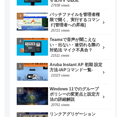
27938 views
バッチファイルを管理者権
限で開く、実行するコマン
ド[管理者への昇格]
25721 views
Teamsで音声が聞こえな
い・出ない・途切れる際の
対処法 マイク不具合？
21511 views
Aruba Instant AP 初期 設定
方法-IAPコマンド一覧-
21023 views
Windows 11でのグループ
ポリシーの変更点と設定方
法の詳細解説
20761 views
リンクアグリゲーション