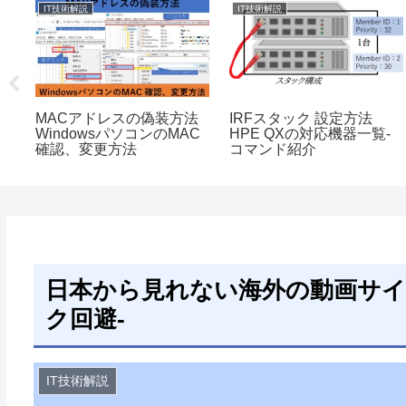
IT技術解説
IT技術解説
ン
MACアドレスの偽装方法
IRFスタック 設定方法
ド
WindowsパソコンのMAC
HPE QXの対応機器一覧-
確認、変更方法
コマンド紹介
日本から見れない海外の動画サイ
ク回避-
IT技術解説