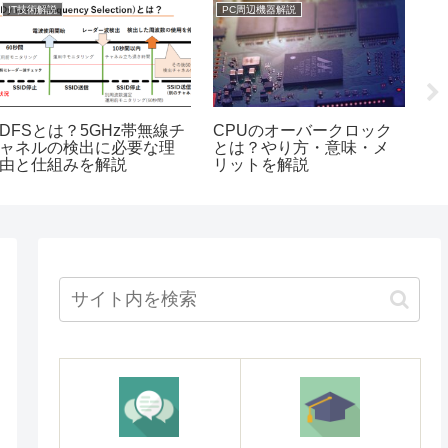
IT技術解説
PC周辺機器解説
I
DFSとは？5GHz帯無線チ
CPUのオーバークロック
P
ャネルの検出に必要な理
とは？やり方・意味・メ
S
由と仕組みを解説
リットを解説
認