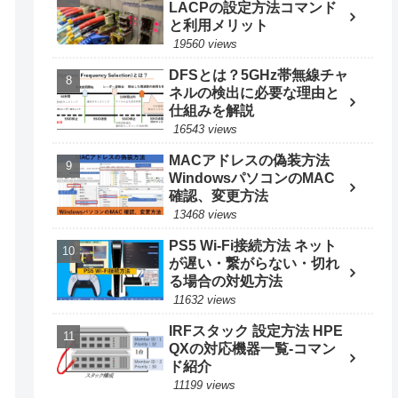
LACPの設定方法コマンド
と利用メリット
19560 views
DFSとは？5GHz帯無線チャ
ネルの検出に必要な理由と
仕組みを解説
16543 views
MACアドレスの偽装方法
WindowsパソコンのMAC
確認、変更方法
13468 views
PS5 Wi-Fi接続方法 ネット
が遅い・繋がらない・切れ
る場合の対処方法
11632 views
IRFスタック 設定方法 HPE
QXの対応機器一覧-コマン
ド紹介
11199 views