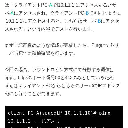
は「クライアントPC-
A
で[10.1.1.1]にアクセスするとサー
バ-
A
にアクセスされ、クライアントPC-
B
でも同じように
[10.1.1.1]にアクセスすると、こちらはサーバ-
B
にアクセ
スされる」という内容でテストを行います。
まず上記画像のような構成が完成したら、Pingにて各サ
ーバ当宛てに疎通確認を行います。
今回の場合、ラウンドロビン方式にて分散する通信は
hppt、httpsのポート番号80と443のみとしているため、
pingはクライアントPCからどちらのサーバのIPアドレス
宛にも行うことができます。
client PC-A(sauceIP 10.1.1.10)# ping 
10.1.1.1 ---応答あり
