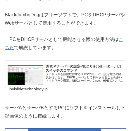
BlackJumboDogはフリーソフトで、PCをDHCPサーバや
Webサーバとして使用することができます。
PCをDHCPサーバとして機能させる際の使用方法は
こ
ちら
で解説しています。
DHCPサーバーの設定-NEC Ciscoルーター、L3
スイッチのコマンド
IPアドレスを自動取得するDHCPのサーバー設定方法の解
説を行います。 DHCPサーバとして利用されることの多い
ネットワーク機器、NECルーター、Cisco、HPE QXシリー
ズ、Fujitsuルーター、のDHCPサーバの設定コマンドを紹
介...
invisibletechnology.jp
サーバAとサーバBとするPCにソフトをインストールし下
記画像のように接続します。