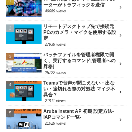
ーターがトラフィックを送信
49689 views
リモートデスクトップ先で接続元
PCのカメラ・マイクを使用する設
定
27939 views
バッチファイルを管理者権限で開
く、実行するコマンド[管理者への
昇格]
25722 views
Teamsで音声が聞こえない・出な
い・途切れる際の対処法 マイク不
具合？
21511 views
Aruba Instant AP 初期 設定方法-
IAPコマンド一覧-
21029 views