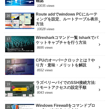
確認
10035 views
Route addでwindows PCにルーテ
ィングを設定、ルートテーブル表示
方法
10028 views
Wiresharkコマンド一覧 tsharkでパ
ケットキャプチャを行う方法
8695 views
CPUのオーバークロックとは？や
り方・意味・メリットを解説
8552 views
ラズベリーパイでのSSH接続方法:
リモートアクセスの設定手順
8043 views
Windows Firewallをコマンドプロ