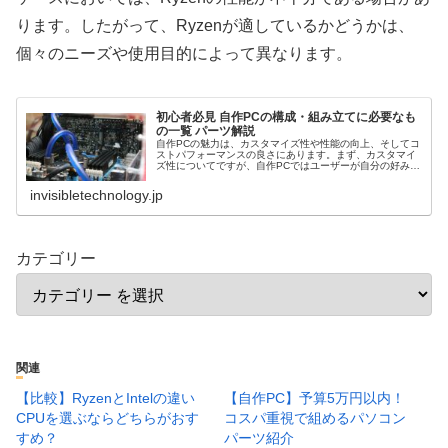
ります。したがって、Ryzenが適しているかどうかは、
個々のニーズや使用目的によって異なります。
初心者必見 自作PCの構成・組み立てに必要なも
の一覧 パーツ解説
自作PCの魅力は、カスタマイズ性や性能の向上、そしてコ
ストパフォーマンスの良さにあります。まず、カスタマイ
ズ性についてですが、自作PCではユーザーが自分の好みや
必要に応じてパーツを選択することができます。例えば、
CPUやグラフィックスカード...
invisibletechnology.jp
カテゴリー
関連
【比較】RyzenとIntelの違い
【自作PC】予算5万円以内！
CPUを選ぶならどちらがおす
コスパ重視で組めるパソコン
すめ？
パーツ紹介