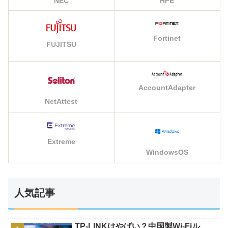
NEC
HPE
Fortinet
FUJITSU
AccountAdapter
NetAttest
Extreme
WindowsOS
人気記事
TP-LINKはやばい？中国製Wi-Fiル