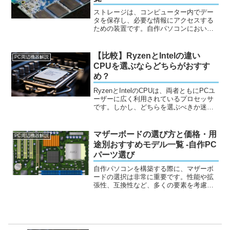
ストレージは、コンピューター内でデー
タを保存し、必要な情報にアクセスする
ための装置です。自作パソコンにおい
て、ストレージは非常に重要な役割を果
たします。これは、OS（オペレーティン
グシステム）やアプリケーション、ユー
【比較】RyzenとIntelの違い
PC周辺機器解説
ザーデータなど、コンピュ...
CPUを選ぶならどちらがおすす
め？
RyzenとIntelのCPUは、両者ともにPCユ
ーザーに広く利用されているプロセッサ
です。しかし、どちらを選ぶべきか迷う
こともあります。この記事では、Ryzen
とIntelのCPUを性能、価格、消費電力、
拡張性、ゲーミング性能、ユーザーエ...
マザーボードの選び方と価格・用
PC周辺機器解説
途別おすすめモデル一覧 -自作PC
パーツ選び
自作パソコンを構築する際に、マザーボ
ードの選択は非常に重要です。性能や拡
張性、互換性など、多くの要素を考慮す
る必要があります。この記事では、マザ
ーボード選びのポイントとおすすめモデ
ルを紹介します。記事一覧マザーボード
の選び方チップセットの選...