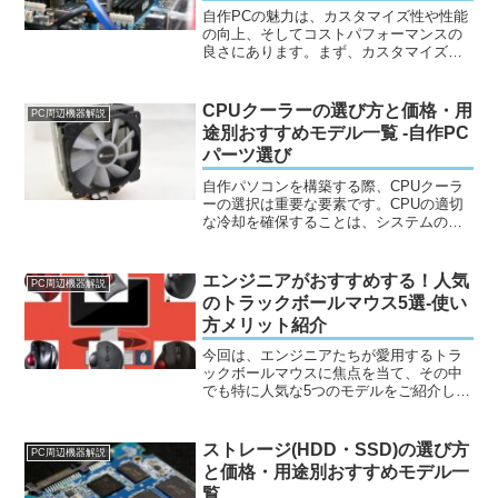
自作PCの魅力は、カスタマイズ性や性能
の向上、そしてコストパフォーマンスの
良さにあります。まず、カスタマイズ性
についてですが、自作PCではユーザーが
自分の好みや必要に応じてパーツを選択
することができます。例えば、CPUやグ
CPUクーラーの選び方と価格・用
PC周辺機器解説
ラフィックスカード...
途別おすすめモデル一覧 -自作PC
パーツ選び
自作パソコンを構築する際、CPUクーラ
ーの選択は重要な要素です。CPUの適切
な冷却を確保することは、システムの安
定性や性能を維持するために必要不可欠
です。この記事では、CPUクーラーの選
び方から高いCPUクーラーと安いCPUク
エンジニアがおすすめする！人気
PC周辺機器解説
ーラーの性能の...
のトラックボールマウス5選-使い
方メリット紹介
今回は、エンジニアたちが愛用するトラ
ックボールマウスに焦点を当て、その中
でも特に人気な5つのモデルをご紹介しま
す。マウス選びにおいて、トラックボー
ルは従来のマウスとは異なる操作感を提
供し、効率的な作業環境を構築する手助
ストレージ(HDD・SSD)の選び方
PC周辺機器解説
けとなります。この記事...
と価格・用途別おすすめモデル一
覧