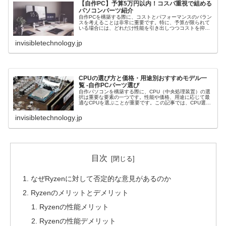
【自作PC】予算5万円以内！コスパ重視で組める
パソコンパーツ紹介
自作PCを構築する際に、コストとパフォーマンスのバラン
スを考えることは非常に重要です。特に、予算が限られて
いる場合には、どれだけ性能を引き出しつつコストを抑え
るかが、自作PCの成功に直結します。この記事では、5万
円以下の予算で組むことができ...
invisibletechnology.jp
CPUの選び方と価格・用途別おすすめモデル一
覧 -自作PCパーツ選び
自作パソコンを構築する際に、CPU（中央処理装置）の選
択は重要な要素の一つです。性能や価格、用途に応じて最
適なCPUを選ぶことが重要です。この記事では、CPU選び
のポイントとおすすめモデルを紹介します。記事一覧CPU
の選び方性能と用途の対応...
invisibletechnology.jp
目次
なぜRyzenに対して否定的な意見があるのか
Ryzenのメリットとデメリット
Ryzenの性能メリット
Ryzenの性能デメリット