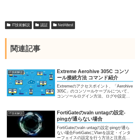
IT技術解説
認証
NetAttest
関連記事
Extreme Aerohive 305C コンソ
IT技術解説
ール接続方法 コマンド紹介
Extremeのアクセスポイント、「Aerohive
305C」のコンソールケーブルについて、
コンソールログイン方法、ログや設定の
確認コマンドを解説します。コンソール
CLIで可能なことインターネット上の
Extremeクラウドに接続して利用す...
FortiGateのvaln untagの設定-
IT技術解説
pingが通らない場合
FortiGateのvaln untagの設定-pingが通ら
ない場合FortiGateにVlanを設定・インタ
ーフェイスの設定を行う方法と注意点を