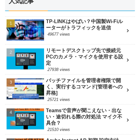
人気記事
TP-LINKはやばい？中国製Wi-Fiル
ーターがトラフィックを送信
49677 views
リモートデスクトップ先で接続元
PCのカメラ・マイクを使用する設
定
27938 views
バッチファイルを管理者権限で開
く、実行するコマンド[管理者への
昇格]
25721 views
Teamsで音声が聞こえない・出な
い・途切れる際の対処法 マイク不
具合？
21510 views