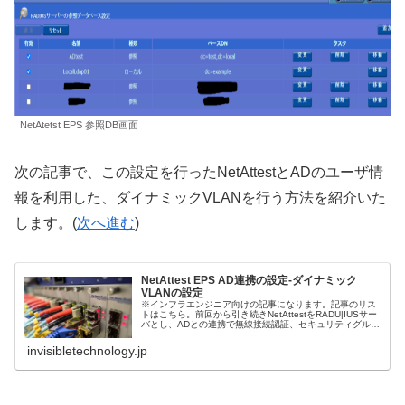
NetAtetst EPS 参照DB画面
次の記事で、この設定を行ったNetAttestとADのユーザ情
報を利用した、ダイナミックVLANを行う方法を紹介いた
します。(
次へ進む
)
NetAttest EPS AD連携の設定-ダイナミック
VLANの設定
※インフラエンジニア向けの記事になります。記事のリス
トはこちら。前回から引き続きNetAttestをRADU|IUSサー
バとし、ADとの連携で無線接続認証、セキュリティグルー
プに基づいたvlanを割り当てるダイナミックの方法をご紹
介いたしま...
invisibletechnology.jp