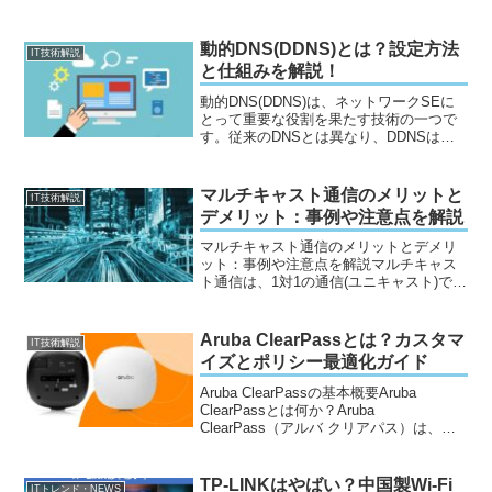
解説します。物理インターフェイスに設
定する方法 untag-vlanFortiGateにun...
動的DNS(DDNS)とは？設定方法
IT技術解説
と仕組みを解説！
動的DNS(DDNS)は、ネットワークSEに
とって重要な役割を果たす技術の一つで
す。従来のDNSとは異なり、DDNSは動
的に変化するIPアドレスに対応するため
の仕組みを提供します。記事一覧動的
DNS(DDNS)とは？通常、家庭や企業のネ
マルチキャスト通信のメリットと
IT技術解説
ット...
デメリット：事例や注意点を解説
マルチキャスト通信のメリットとデメリ
ット：事例や注意点を解説マルチキャス
ト通信は、1対1の通信(ユニキャスト)では
なく、同じデータを複数のクライアント
に同時に配信する通信方法です。マルチ
キャスト通信を用いることで、ネットワ
Aruba ClearPassとは？カスタマ
IT技術解説
ーク上での通信負荷...
イズとポリシー最適化ガイド
Aruba ClearPassの基本概要Aruba
ClearPassとは何か？Aruba
ClearPass（アルバ クリアパス）は、企
業のネットワークアクセスを効果的に管
理し、セキュリティを確保するための統
合プラットフォームです。このソ...
TP-LINKはやばい？中国製Wi-Fi
ITトレンド・NEWS