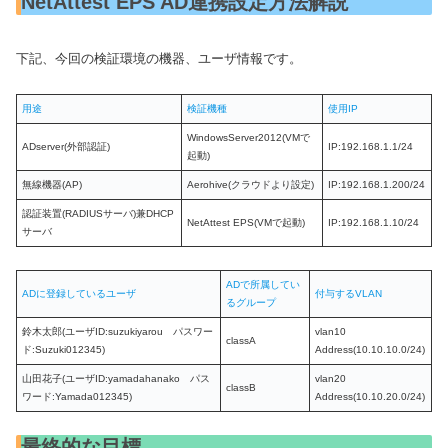
NetAttest EPS AD連携設定方法解説
下記、今回の検証環境の機器、ユーザ情報です。
用途
検証機種
使用IP
WindowsServer2012(VMで
ADserver(外部認証)
IP:192.168.1.1/24
起動)
無線機器(AP)
Aerohive(クラウドより設定)
IP:192.168.1.200/24
認証装置(RADIUSサーバ)兼DHCP
NetAttest EPS(VMで起動)
IP:192.168.1.10/24
サーバ
ADで所属してい
ADに登録しているユーザ
付与するVLAN
るグループ
鈴木太郎(ユーザID:suzukiyarou パスワー
vlan10
classA
ド:Suzuki012345)
Address(10.10.10.0/24)
山田花子(ユーザID:yamadahanako パス
vlan20
classB
ワード:Yamada012345)
Address(10.10.20.0/24)
最終的な目標