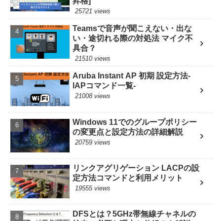
昇格]
25721 views
Teamsで音声が聞こえない・出な
い・途切れる際の対処法 マイク不
具合？
21510 views
Aruba Instant AP 初期 設定方法-
IAPコマンド一覧-
21008 views
Windows 11でのグループポリシー
の変更点と設定方法の詳細解説
20759 views
リンクアグリゲーション LACPの設
定方法コマンドと利用メリット
19555 views
DFSとは？5GHz帯無線チャネルの