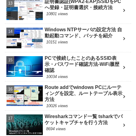
証明書認証(WPA2-EAP)SSIDをPC
へ登録・証明書選択・接続方法
10801 views
Windows NTPサーバの設定方法 自
動起動コマンド、バッチを紹介
10151 views
PCで接続したことのあるSSID表
示・パスワード確認方法-WiFi履歴
確認
10034 views
Route addでwindows PCにルーテ
ィングを設定、ルートテーブル表示
方法
10026 views
Wiresharkコマンド一覧 tsharkでパ
ケットキャプチャを行う方法
8694 views