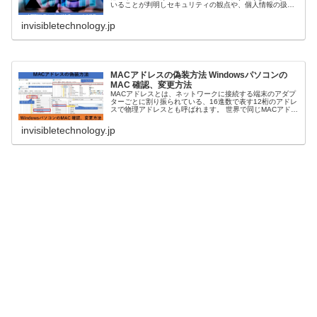
いることが判明しセキュリティの観点や、個人情報の扱い
方に関して話題となっています。 家庭で無線LANを利用す
るためにWi-...
invisibletechnology.jp
MACアドレスの偽装方法 Windowsパソコンの
MAC 確認、変更方法
MACアドレスとは、ネットワークに接続する端末のアダプ
ターごとに割り振られている、16進数で表す12桁のアドレ
スで物理アドレスとも呼ばれます。 世界で同じMACアドレ
スをもつ機器がないように製造されており(世界で一意)機
器の識別や、ネットワ...
invisibletechnology.jp