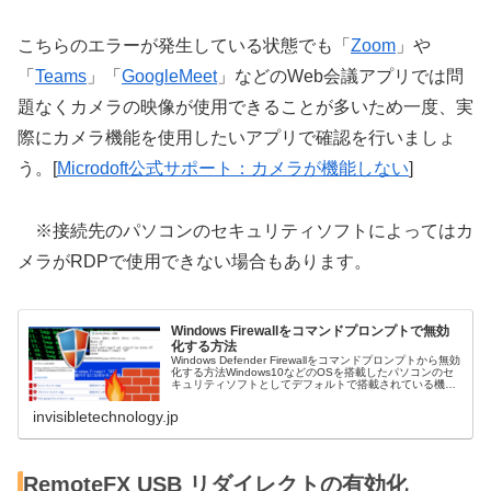
こちらのエラーが発生している状態でも「
Zoom
」や
「
Teams
」「
GoogleMeet
」などのWeb会議アプリでは問
題なくカメラの映像が使用できることが多いため一度、実
際にカメラ機能を使用したいアプリで確認を行いましょ
う。[
Microdoft公式サポート：カメラが機能しない
]
※接続先のパソコンのセキュリティソフトによってはカ
メラがRDPで使用できない場合もあります。
Windows Firewallをコマンドプロンプトで無効
化する方法
Windows Defender Firewallをコマンドプロンプトから無効
化する方法Windows10などのOSを搭載したパソコンのセ
キュリティソフトとしてデフォルトで搭載されている機
能、「Windows Firewall」(ウィンドウ...
invisibletechnology.jp
RemoteFX USB リダイレクトの有効化