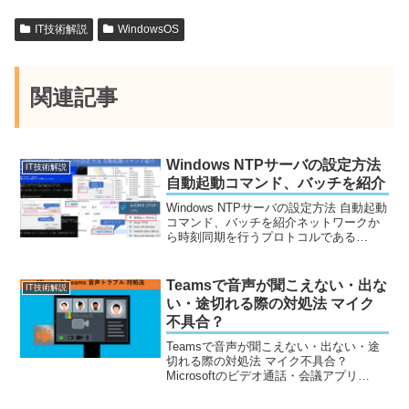
IT技術解説
WindowsOS
関連記事
Windows NTPサーバの設定方法
IT技術解説
自動起動コマンド、バッチを紹介
Windows NTPサーバの設定方法 自動起動
コマンド、バッチを紹介ネットワークか
ら時刻同期を行うプロトコルである
「NTP」「SNTP」。インターネット上の
NTPサーバなどから時刻同期を行わない
場合や、ローカルネットワーク環境での
Teamsで音声が聞こえない・出な
IT技術解説
NTPク...
い・途切れる際の対処法 マイク
不具合？
Teamsで音声が聞こえない・出ない・途
切れる際の対処法 マイク不具合？
Microsoftのビデオ通話・会議アプリ
Teamsでの音声トラブルについての対応
方法や、よくある原因・解決策について