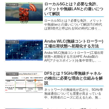
Microsoft公式のコミュニティなどからま
ローカル5Gとは？必要な免許、
IT技術解説
とめ...
メリットや無線LANとの違いにつ
いて解説
ローカル5Gとは？必要な免許、メリット
や無線lanとの違いについて解説ITの時代
は第5世代と呼ばれる5Gの時代に移り変
わっていますが、5Gといっても様々な種
類が存在します。中でも独自に構築が可
能なローカル5Gは、既に取り入れている
Aruba WLC(無線コントローラー)
IT技術解説
企業は数多...
工場出荷状態へ初期化する方法
Aruba WLC(無線コントローラー)工場出荷
状態へ初期化する方法HPE Aruba製の
AP(アクセスポイント)を集中管理し、稼
働させる役割を持つWLC(wireless
controller)。今回はArubaの無線コントロ
ーラーを、工...
DFSとは？5GHz帯無線チャネル
IT技術解説
の検出に必要な理由と仕組みを解
説
ネットワークの無線化が広がり、5GHz帯
無線通信についても需要が高まっている
中、利用者のニーズに応えるため、無線
通信における問題点にも注目が集まって
います。5GHz帯における無線通信は高速